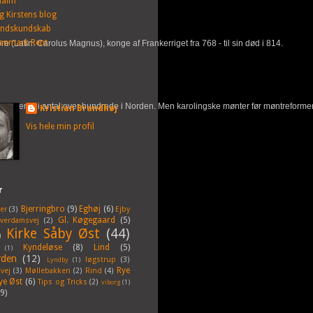
alm
g Kirstens blog
andskundskab
anmark Rent
e (Latin: Carolus Magnus), konge af Frankerriget fra 768 - til sin død i 814.
r vel kendt i antal over hundrede i Norden. Men karolingske mønter før møntreformen i
Kristian Brandhøj
Vis hele min profil
r
Bjerringbro
(9)
Eghøj
(6)
er
(3)
Ejby
Gl. Køgegaard
(5)
lverdamsvej
(2)
Kirke Såby Øst
(44)
)
Kyndeløse
(8)
Lind
(5)
(1)
rden
(12)
løgstrup
(3)
Lyndby
(1)
Rye
vej
(3)
Møllebakken
(2)
Rind
(4)
ye Øst
(6)
Tips og Tricks
(2)
viborg
(1)
(9)