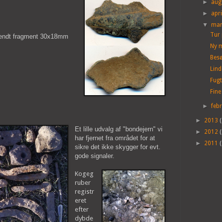
►
aug
►
apr
▼
mar
Tur 
endt fragment 30x18mm
Ny m
Besø
Lin
Fugt
Fine
►
feb
►
2013
Et lille udvalg af "bondejern" vi
►
2012
har fjernet fra området for at
►
2011
sikre det ikke skygger for evt.
gode signaler.
Kogeg
ruber
registr
eret
efter
dybde