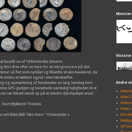
Minister
Historie
kat består nu af 14 Romerske denarer.
 blot drev efter en Hare for at rekognoscere på den
nar så flot som nyslået og tilkaldte straks kavaleriet, da
ik endnu et lækkert signal i sine hørebøffer.
Andre si
ning og opmærkning af fundsteder en lang Søndag kom
me GPS-gadget og benyttede samtidigt lejligheden til at
Detect
om var blevet vendt op på et mindre dybdepløjet areal.
Allan 
Histori
Stort tillykke til Thomas
Peters 
ra området (klik "læs mere" TV.herunder.)
Kim Ja
Midtjy
UK fun