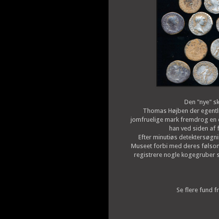
Den "nye" s
Thomas Højben der egentlig
jomfruelige mark fremdrog en de
han ved siden af f
Efter minutiøs detektersøg
Museet forbi med deres følsom
registrere nogle kogegruber s
Se flere fund f