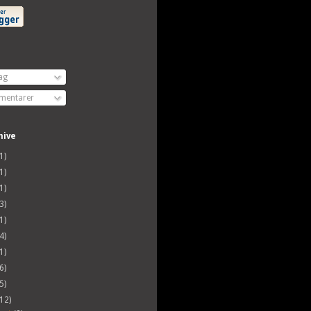
ag
entarer
hive
1)
1)
1)
3)
1)
4)
1)
6)
5)
(12)