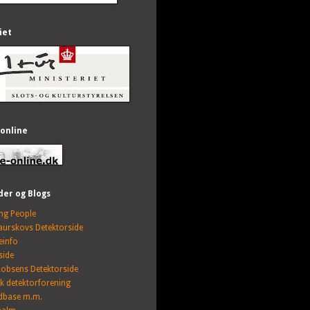
iet
 online
der og Blogs
ing People
Faurskovs Detektorside
einfo
side
kobsens Detektorside
sk detektorforening
dbase m.m.