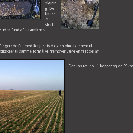
pløjnin
g. De
finder
jo
stort
e uden fund af keramik m.v.
gerede fint med lidt jordfyld og en pind igennem til
tikskeer til samme formål vil fremover være en fast del af
Der kan tælles 11 kopper og en "Skat