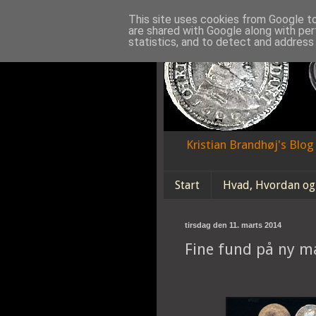
This site uses cookies from Google to 
are shared with Google along with per
statistics, and to detect and address
Kristian Brandhøj's Blo
Start
Hvad, Hvordan og
tirsdag den 11. marts 2014
Fine fund på ny m