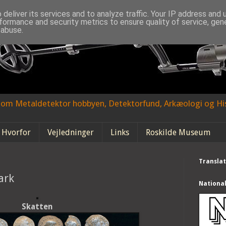
deliver its services and to analyze traffic. Your IP address and
formance and security metrics to ensure quality of service, ge
 abuse.
g om Metaldetektor hobbyen, Detektorfund, Arkæologi og His
 Hvorfor
Vejledninger
Links
Roskilde Museum
Transla
ark
Nationa
Skatten