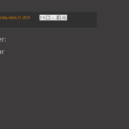
rsdag, marts 11, 2014
r:
ar