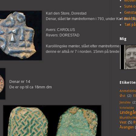
Mosem
Sune o
Genst
Karl den Store, Dorestad
Hold D
Denar, slået før møntreformen i 793, under Karl den Stor
Tæt på
Avers: CAROLUS
Revers: DORESTAD
Mig
Karolilingske mønter, slået efter møntreformen i 793, e
denne er altså nr 7 i norden. 15mm på bredeste led.
Denar nr 14
Etikette
De er op til ca 18mm dm
Anmeldels
Øst
(2)
E
Jenslev
(2
kirkebakke
Lindegå
Munkholm
Vest
(5)
R
Åvangen