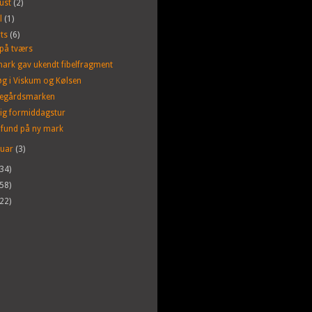
ust
(2)
il
(1)
ts
(6)
på tværs
ark gav ukendt fibelfragment
g i Viskum og Kølsen
degårdsmarken
ig formiddagstur
 fund på ny mark
ruar
(3)
(34)
(58)
(22)