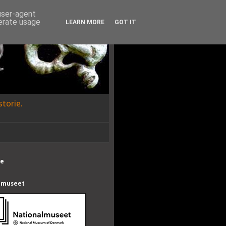
 user-agent
nerate usage
LEARN MORE
GOT IT
torie.
te
lmuseet