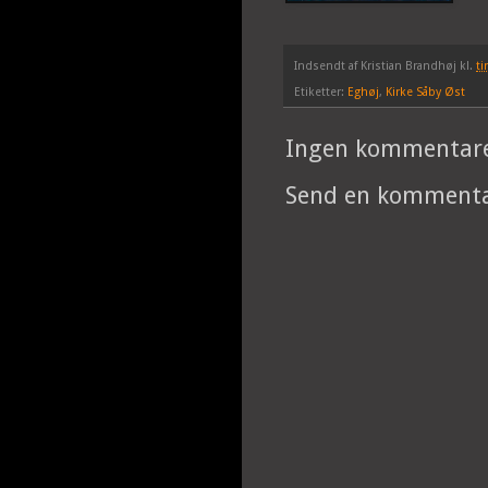
Indsendt af
Kristian Brandhøj
kl.
ti
Etiketter:
Eghøj
,
Kirke Såby Øst
Ingen kommentare
Send en komment