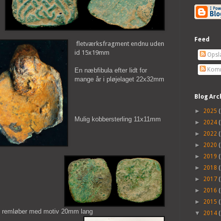
Feed
fletværksfragment endnu uden
id 15x19mm
Opsl
Komm
En næbfibula efter lidt for
mange år i pløjelaget 22x32mm
Blog Arc
►
2025
(
Mulig kobbersterling 11x11mm
►
2024
(
►
2022
(
►
2020
(
►
2019
(
►
2018
(
►
2017
(
►
2016
(
►
2015
(
le remløber med motiv 20mm lang
▼
2014