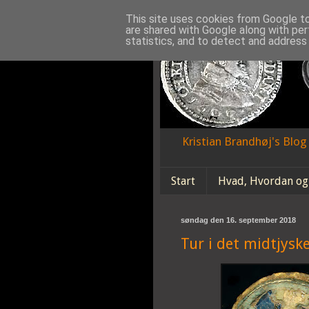
This site uses cookies from Google to 
are shared with Google along with per
statistics, and to detect and address
Kristian Brandhøj's Blo
Start
Hvad, Hvordan og
søndag den 16. september 2018
Tur i det midtjysk