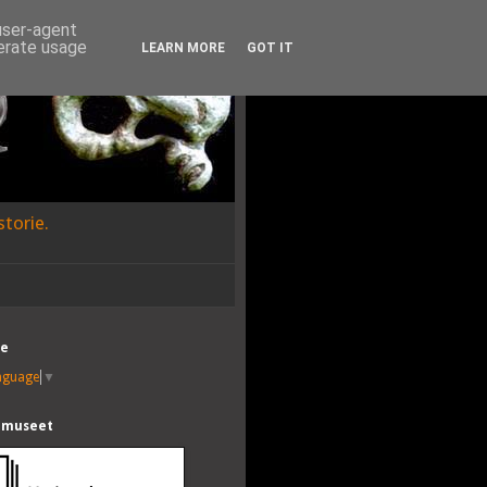
 user-agent
nerate usage
LEARN MORE
GOT IT
torie.
te
anguage
▼
lmuseet