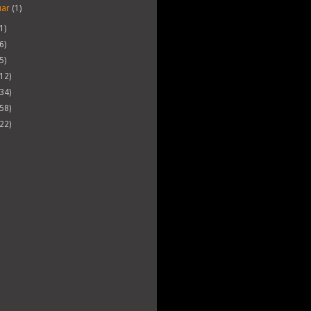
uar
(1)
1)
6)
5)
(12)
(34)
(58)
(22)