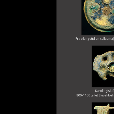
Fra vikingetid en celleema
Karolingisk 
800-1100 tallet Skivefibe