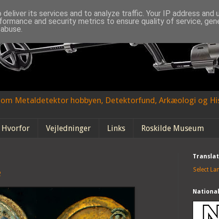
deliver its services and to analyze traffic. Your IP address and
formance and security metrics to ensure quality of service, ge
 abuse.
g om Metaldetektor hobbyen, Detektorfund, Arkæologi og His
 Hvorfor
Vejledninger
Links
Roskilde Museum
Transla
Select L
e
Nationa