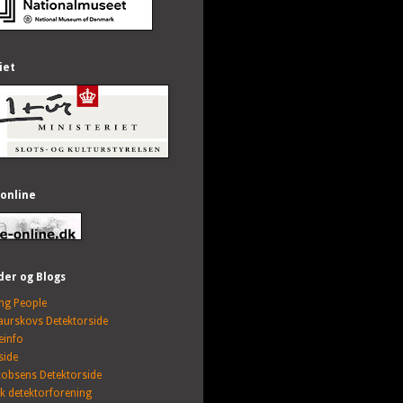
iet
 online
der og Blogs
ing People
Faurskovs Detektorside
einfo
side
kobsens Detektorside
sk detektorforening