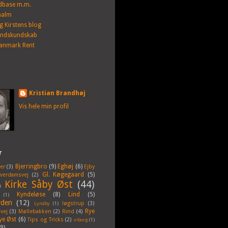
dbase m.m.
alm
g Kirstens blog
andskundskab
anmark Rent
Kristian Brandhøj
Vis hele min profil
r
Bjerringbro
(9)
Eghøj
(6)
er
(3)
Ejby
Gl. Køgegaard
(5)
lverdamsvej
(2)
Kirke Såby Øst
(44)
)
Kyndeløse
(8)
Lind
(5)
(1)
rden
(12)
løgstrup
(3)
Lyndby
(1)
Rye
vej
(3)
Møllebakken
(2)
Rind
(4)
ye Øst
(6)
Tips og Tricks
(2)
viborg
(1)
(9)