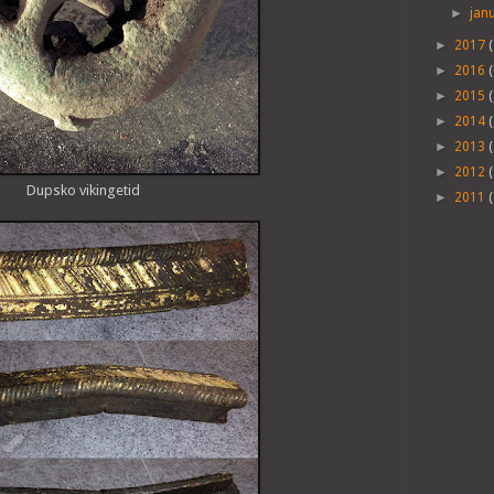
►
jan
►
2017
(
►
2016
(
►
2015
(
►
2014
►
2013
►
2012
Dupsko vikingetid
►
2011