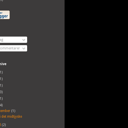
ag
 kommentarer
hive
1)
1)
1)
3)
1)
4)
tember
(1)
i det midtjyske
il
(2)