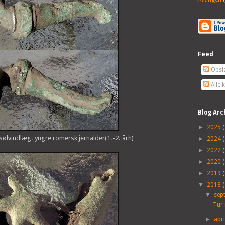
Feed
Opsl
Alle
Blog Arc
►
2025
(
ølvindlæg. yngre romersk jernalder(1.-2. årh)
►
2024
(
►
2022
(
►
2020
(
►
2019
(
▼
2018
(
▼
sep
Tur 
►
apr