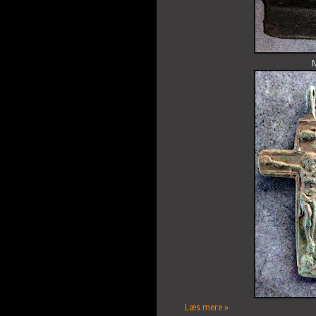
M
Læs mere »