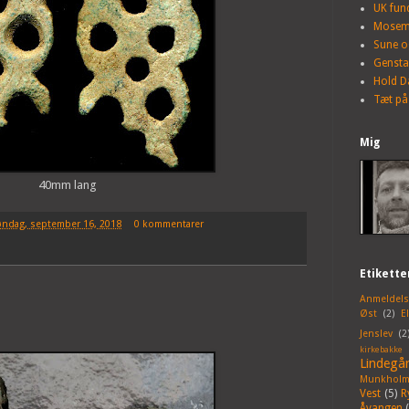
UK fun
Mosem
Sune o
Genst
Hold D
Tæt på
Mig
40mm lang
øndag, september 16, 2018
0 kommentarer
Etikette
Anmeldels
Øst
(2)
E
Jenslev
(2
kirkebakke
Lindegå
Munkholm
Vest
(5)
R
Åvangen