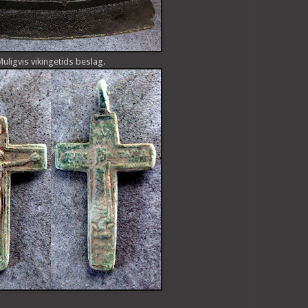
uligvis vikingetids beslag.