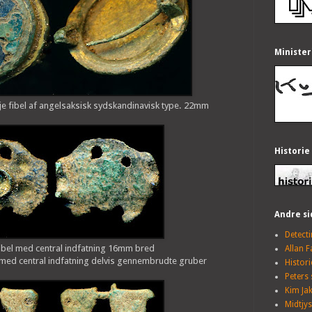
Minister
lje fibel af angelsaksisk sydskandinavisk type. 22mm
Historie
Andre si
Detect
fibel med central indfatning 16mm bred
Allan 
l med central indfatning delvis gennembrudte gruber
Histori
Peters 
Kim Ja
Midtjy