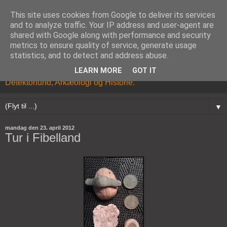
This site uses cookies from Google to deliver its services
and to analyze traffic. Your IP address and user-agent are
shared with Google along with performance and security
metrics to ensure quality of service, generate usage
statistics, and to detect and address abuse.
LEARN MORE
GOT IT
Kristian Brandhøj's Blog om Metaldetektor hobbyen,
Detektorfund, Arkæologi og Historie.
▼
mandag den 23. april 2012
Tur i Fibelland