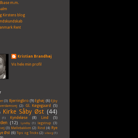
dbase m.m.
alm
g Kirstens blog
andskundskab
anmark Rent
Kristian Brandhøj
Vis hele min profil
r
Bjerringbro
(9)
Eghøj
(6)
er
(3)
Ejby
Gl. Køgegaard
(5)
lverdamsvej
(2)
Kirke Såby Øst
(44)
)
Kyndeløse
(8)
Lind
(5)
(1)
rden
(12)
løgstrup
(3)
Lyndby
(1)
Rye
vej
(3)
Møllebakken
(2)
Rind
(4)
ye Øst
(6)
Tips og Tricks
(2)
viborg
(1)
(9)