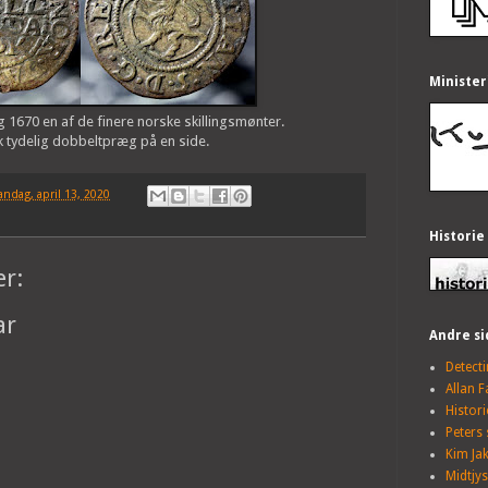
Minister
ing 1670 en af de finere norske skillingsmønter.
tydelig dobbeltpræg på en side.
ndag, april 13, 2020
Historie
r:
ar
Andre si
Detect
Allan 
Histori
Peters 
Kim Ja
Midtjy