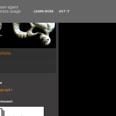
 user-agent
nerate usage
LEARN MORE
GOT IT
torie.
te
anguage
▼
lmuseet