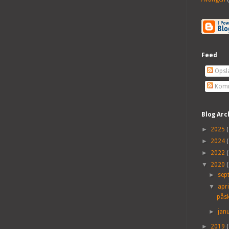
Feed
Opsl
Komm
Blog Arc
►
2025
(
►
2024
(
►
2022
(
▼
2020
(
►
sep
▼
apr
påsk
►
jan
►
2019
(