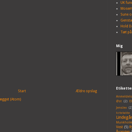
UK fun
Mosem
Sune o
Genst
Hold D
Tæt på
Mig
Etikette
Start
Ældre opslag
Anmeldels
lægget (Atom)
Øst
(2)
E
Jenslev
(2
kirkebakke
Lindegå
Munkholm
Vest
(5)
R
Åvangen