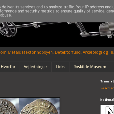
deliver its services and to analyze traffic. Your IP address and
formance and security metrics to ensure quality of service, ge
 abuse.
g om Metaldetektor hobbyen, Detektorfund, Arkæologi og His
 Hvorfor
Vejledninger
Links
Roskilde Museum
Transla
Select L
Nationa