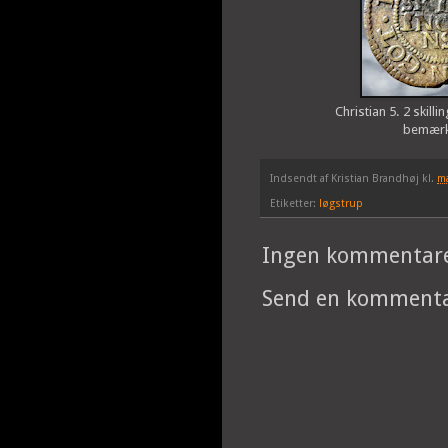
Christian 5. 2 skill
bemærk 
Indsendt af
Kristian Brandhøj
kl.
ma
Etiketter:
løgstrup
Ingen kommentare
Send en komment