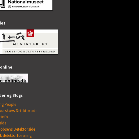
iet
 online
der og Blogs
ing People
Faurskovs Detektorside
einfo
side
kobsens Detektorside
sk detektorforening