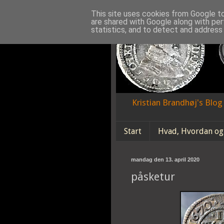
This site uses cookies from Google to 
are shared with Google along with per
statistics, and to detect and address
Kristian Brandhøj's Blo
Start
Hvad, Hvordan og
mandag den 13. april 2020
påsketur