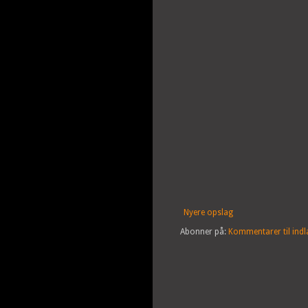
Nyere opslag
Abonner på:
Kommentarer til ind