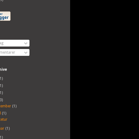
ag
entarer
hive
1)
1)
1)
3)
tember
(1)
il
(1)
etur
uar
(1)
1)