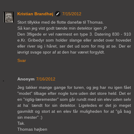
Kristian Brandhøj
7/15/2012
Stort tillykke med de flotte danefæ til Thomas.
Så kan jeg vist godt tænde min detektor igen ;P
Den 3fligede er vel nærmest en type 3. Datering 830 - 910
e.Kr. Gribedyr som holder slange eller andet over hovedet
eller river sig i håret, ser det ud som for mig at se. Der er
iøvrigt svage spor af at den har været forgyldt.
Svar
Anonym
7/16/2012
Jeg takker mange gange for turen, og jeg har nu igen fået
"modet" tilbage efter nogle ture uden det store held. Det er
en "rigtig-læremester" som går rundt med sin elev uden selv
at ha´ tændt for sin detektor. Ligeledes er det jo meget
gavmildt og stort at en elev får muligheden for at "gå bag
sin mester" :)
Tak.
Thomas højben