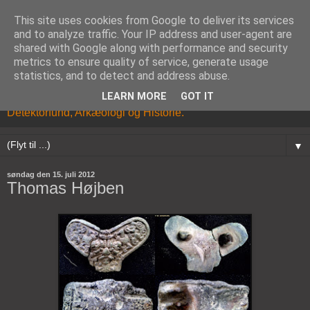
This site uses cookies from Google to deliver its services
and to analyze traffic. Your IP address and user-agent are
shared with Google along with performance and security
metrics to ensure quality of service, generate usage
statistics, and to detect and address abuse.
LEARN MORE
GOT IT
Kristian Brandhøj's Blog om Metaldetektor hobbyen,
Detektorfund, Arkæologi og Historie.
▼
søndag den 15. juli 2012
Thomas Højben